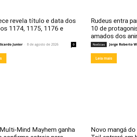
ece revela título e data dos
Rudeus entra par
ios 1174, 1175, 1176 e
10 de protagoni
amados dos an
Ricardo Junior
-
8 de agosto de 2026
Jorge Roberto W
0
Notícias
is
Leia mais
 Multi-Mind Mayhem ganha
Novo mangá do a