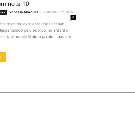
m nota 10
Vanessa Marques
-
22 de maio de 2026
imes
0
es um anime excelente pode acabar
espercebido pelo público, no entanto,
zer que aquele título seja ruim, mas sim
s