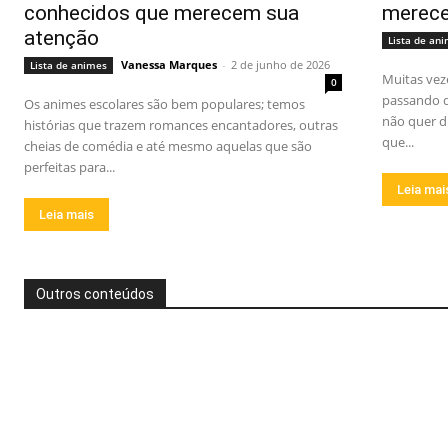
conhecidos que merecem sua
merece
atenção
Lista de an
Vanessa Marques
-
2 de junho de 2026
Lista de animes
Muitas vez
0
passando d
Os animes escolares são bem populares; temos
não quer di
histórias que trazem romances encantadores, outras
que...
cheias de comédia e até mesmo aquelas que são
perfeitas para...
Leia mai
Leia mais
Outros conteúdos