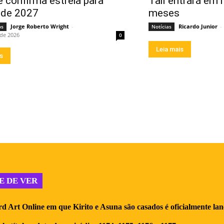
 e confirma estreia para
Tail entrará em 
o de 2027
meses
Jorge Roberto Wright
-
Ricardo Junior
-
os
Notícias
 de 2026
0
Leia mais
is
E DE VER
d Art Online em que Kirito e Asuna são casados é oficialmente la