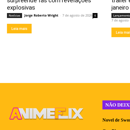
surpreende fãs com revelações
trailer
explosivas
janeir
Jorge Roberto Wright
-
7 de agosto de 2026
Notícias
0
Lançament
7 de agosto
Leia mais
Leia ma
NÃO DEIX
Novel de Swor