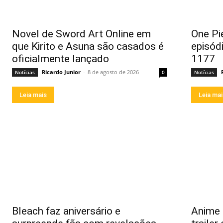
Novel de Sword Art Online em
One Pi
que Kirito e Asuna são casados é
episód
oficialmente lançado
1177
Ricardo Junior
-
8 de agosto de 2026
Notícias
0
Notícias
Leia mais
Leia ma
Bleach faz aniversário e
Anime