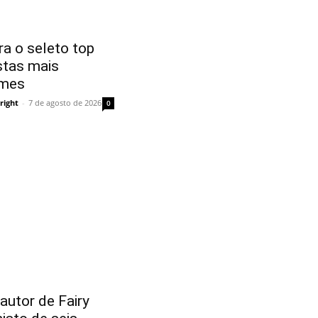
a o seleto top
stas mais
imes
right
-
7 de agosto de 2026
0
utor de Fairy