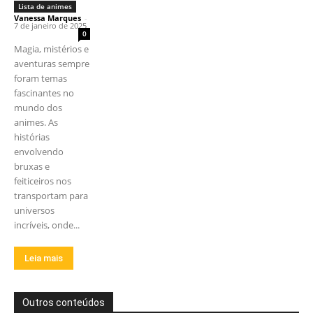
Lista de animes
Vanessa Marques
-
7 de janeiro de 2025
0
Magia, mistérios e
aventuras sempre
foram temas
fascinantes no
mundo dos
animes. As
histórias
envolvendo
bruxas e
feiticeiros nos
transportam para
universos
incríveis, onde...
Leia mais
Outros conteúdos