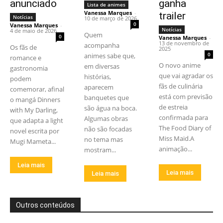
anunciado
ganha
Lista de animes
Vanessa Marques
-
trailer
Notícias
10 de março de 2026
0
Vanessa Marques
-
Notícias
4 de maio de 2026
Quem
0
Vanessa Marques
-
13 de novembro de
acompanha
Os fãs de
2025
0
animes sabe que,
romance e
O novo anime
em diversas
gastronomia
que vai agradar os
histórias,
podem
fãs de culinária
aparecem
comemorar, afinal
está com previsão
banquetes que
o mangá Dinners
de estreia
são água na boca.
with My Darling,
confirmada para
Algumas obras
que adapta a light
The Food Diary of
não são focadas
novel escrita por
Miss Maid.A
no tema mas
Mugi Mameta...
animação...
mostram...
Leia mais
Leia mais
Leia mais
Outros conteúdos