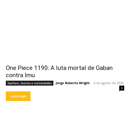
One Piece 1190: A luta mortal de Gaban
contra Imu
Jorge Roberto Wright
-
6 de agosto de 2026
Spoilers, teorias e curiosidades
0
Leia mais