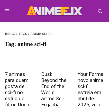
INÍCIO
TAGS
ANIME SCI-FI
Tag:
anime sci-fi
7 animes
Dusk
Your Forma
para quem
Beyond the
novo anime
gosta de
End of the
sci-fi
sci-fi no
World
estreia em
estilo do
anime Sci-
abril de
filme Duna
Fi ganha
2025, veja