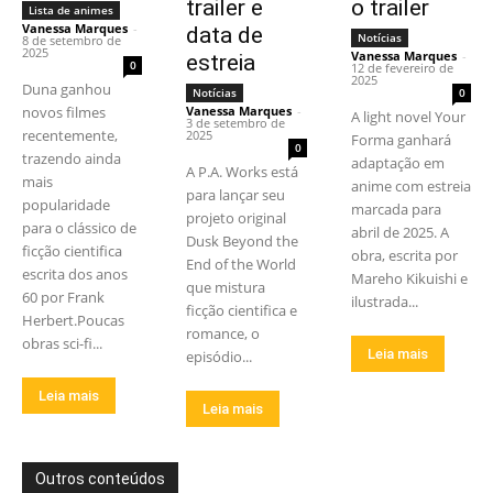
trailer e
o trailer
Lista de animes
Vanessa Marques
-
data de
Notícias
8 de setembro de
2025
Vanessa Marques
-
estreia
0
12 de fevereiro de
2025
Duna ganhou
Notícias
0
novos filmes
Vanessa Marques
-
A light novel Your
3 de setembro de
recentemente,
2025
Forma ganhará
0
trazendo ainda
adaptação em
A P.A. Works está
mais
anime com estreia
para lançar seu
popularidade
marcada para
projeto original
para o clássico de
abril de 2025. A
Dusk Beyond the
ficção cientifica
obra, escrita por
End of the World
escrita dos anos
Mareho Kikuishi e
que mistura
60 por Frank
ilustrada...
ficção cientifica e
Herbert.Poucas
romance, o
obras sci-fi...
Leia mais
episódio...
Leia mais
Leia mais
Outros conteúdos