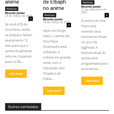
anime
de Elbaph
Notícias
Ricardo Junior
-
no anime
Notícias
21 de dezembro de
2025
Ricardo Junior
-
Notícias
0
23 de março de 2026
0
Ricardo Junior
-
O anime de One
18 de março de 2026
Se você é fã de
0
Piece está
One Piece, então
Após um longo
vivendo seus
se prepare: faltam
hiato, o anime de
momentos finais
exatamente 12
One Piece
no arco de
dias para que o
finalmente está
Egghead. A
anime finalmente
voltando, e
história atual do
retorne, trazendo
voltará em grande
anime está
para os fãs...
estilo com a
programada para
tripulação dos
se encerrar...
Chapéus de
Leia mais
Palha...
Leia mais
Leia mais
Outros conteúdos