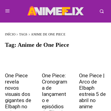
INÍCIO
TAGS
ANIME DE ONE PIECE
Tag:
Anime de One Piece
One Piece
One Piece:
One Piece |
revela
Cronogram
Arco de
novos
a de
Elbaph
visuais dos
lançament
estreia 5 de
gigantes de
o e
abril no
Elbaph no
episódios
anime