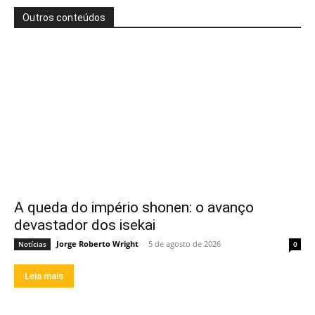
Outros conteúdos
A queda do império shonen: o avanço
devastador dos isekai
Jorge Roberto Wright
-
5 de agosto de 2026
Notícias
0
Leia mais