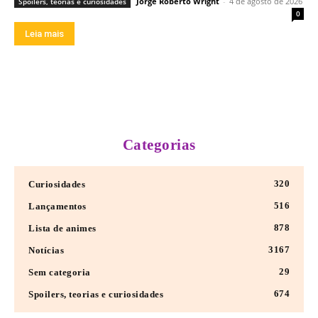
Jorge Roberto Wright
-
4 de agosto de 2026
Spoilers, teorias e curiosidades
0
Leia mais
Categorias
320
Curiosidades
516
Lançamentos
878
Lista de animes
3167
Notícias
29
Sem categoria
674
Spoilers, teorias e curiosidades