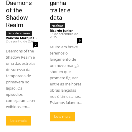
Daemons
ganha
of the
trailer e
Shadow
data
Realm
Notícias
Ricardo Junior
-
Lista de animes
13 de setembro de
2025
Vanessa Marques
-
0
2 de junho de 2026
0
Muito em breve
Daemons of the
teremos o
Shadow Realm é
lançamento de
uma das estreias
um novo mangá
de sucesso da
shonen que
temporada de
promete figurar
primavera no
entre as melhores
Japão. Os
obras lançadas
episódios
nos últimos anos.
começaram a ser
Estamos falando...
exibidos em...
Leia mais
Leia mais