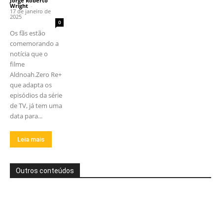
Jorge Roberto
Wright
-
17 de janeiro de
2025
0
Os fãs estão
comemorando a
notícia que o
filme
Aldnoah.Zero Re+
que adapta os
episódios da série
de TV, já tem uma
data para...
Leia mais
Outros conteúdos