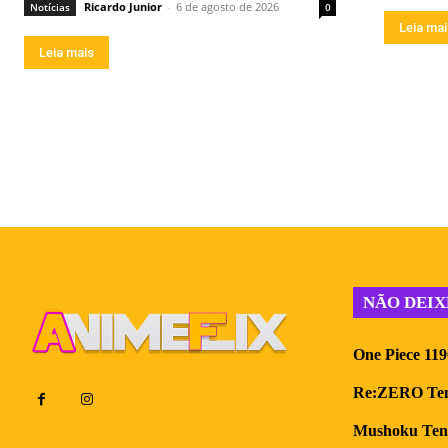
Ricardo Junior
-
6 de agosto de 2026
Notícias
0
Leia ma
Leia mais
NÃO DEIX
One Piece 119
Re:ZERO Tempo
Mushoku Tense