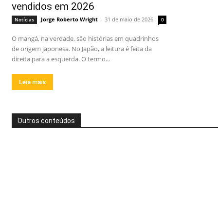
vendidos em 2026
Jorge Roberto Wright
-
31 de maio de 2026
Notícias
0
O mangá, na verdade, são histórias em quadrinhos
de origem japonesa. No Japão, a leitura é feita da
direita para a esquerda. O termo...
Leia mais
Outros conteúdos