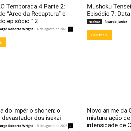
O Temporada 4 Parte 2:
Mushoku Tensei
 do “Arco da Recaptura” e
Episódio 7: Data
 do episódio 12
Ricardo Junior
-
Notícias
Jorge Roberto Wright
-
6 de agosto de 2026
0
Leia mais
is
a do império shonen: o
Novo anime da C
 devastador dos isekai
mistura ação d
intensidade de
Jorge Roberto Wright
-
5 de agosto de 2026
0