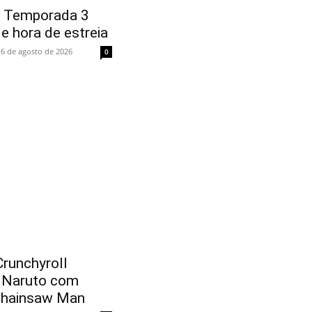
 Temporada 3
 e hora de estreia
6 de agosto de 2026
0
runchyroll
e Naruto com
 Chainsaw Man