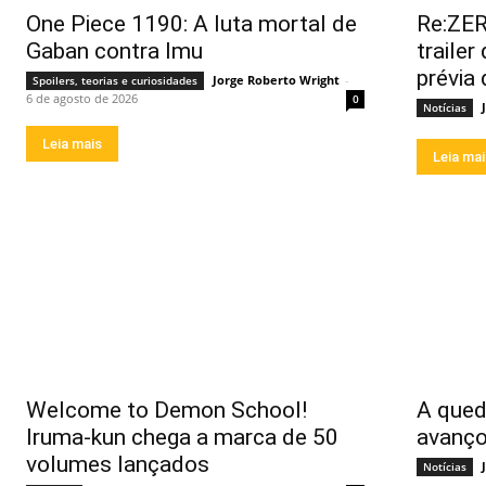
One Piece 1190: A luta mortal de
Re:ZER
Gaban contra Imu
trailer
prévia
Jorge Roberto Wright
-
Spoilers, teorias e curiosidades
6 de agosto de 2026
0
Notícias
Leia mais
Leia ma
Welcome to Demon School!
A qued
Iruma-kun chega a marca de 50
avanço
volumes lançados
Notícias