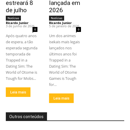
estreará 8
lançada em
de julho
2026
Notícias
Notícias
Ricardo Junior
-
Ricardo Junior
-
3 de junho de 2026
5 de janeiro de 2026
0
0
Após quatro anos
Um dos animes
de espera, a tão
isekais mais legais
esperada segunda
lançados nos
temporada de
últimos anos foi
Trapped in a
Trapped in a
Dating Sim: The
Dating Sim: The
World of Otome is
World of Otome
Tough for Mobs...
Games is Tough
for...
Leia mais
Leia mais
Outros conteúdos