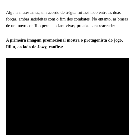
Alguns meses antes, um acordo de trégua foi assinado entre as duas
forças, ambas satisfeitas com o fim dos combates. No entanto, as brasas
de um novo conflito permaneciam vivas, prontas para reacender…
A primeira imagem promocional mostra o protagonista do jogo,
Riliu, ao lado de Jowy, confira: