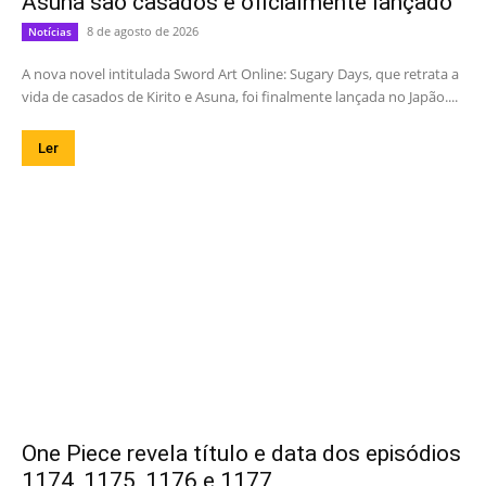
Asuna são casados é oficialmente lançado
8 de agosto de 2026
Notícias
A nova novel intitulada Sword Art Online: Sugary Days, que retrata a
vida de casados de Kirito e Asuna, foi finalmente lançada no Japão....
Ler
One Piece revela título e data dos episódios
1174, 1175, 1176 e 1177