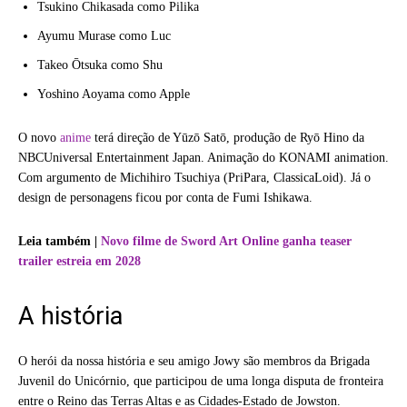
Tsukino Chikasada como Pilika
Ayumu Murase como Luc
Takeo Ōtsuka como Shu
Yoshino Aoyama como Apple
O novo
anime
terá direção de Yūzō Satō, produção de Ryō Hino da
NBCUniversal Entertainment Japan. Animação do KONAMI animation.
Com argumento de Michihiro Tsuchiya (PriPara, ClassicaLoid). Já o
design de personagens ficou por conta de Fumi Ishikawa.
Leia também |
Novo filme de Sword Art Online ganha teaser
trailer estreia em 2028
A história
O herói da nossa história e seu amigo Jowy são membros da Brigada
Juvenil do Unicórnio, que participou de uma longa disputa de fronteira
entre o Reino das Terras Altas e as Cidades-Estado de Jowston.