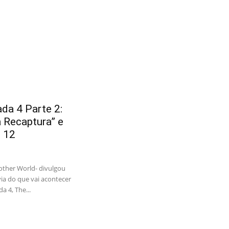
a 4 Parte 2:
a Recaptura” e
o 12
nother World- divulgou
via do que vai acontecer
 4, The...