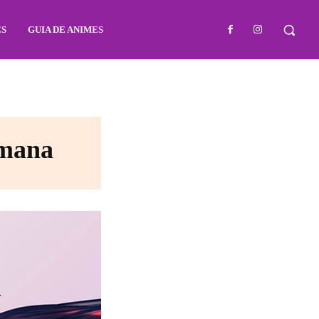
ES
GUIA DE ANIMES
emana