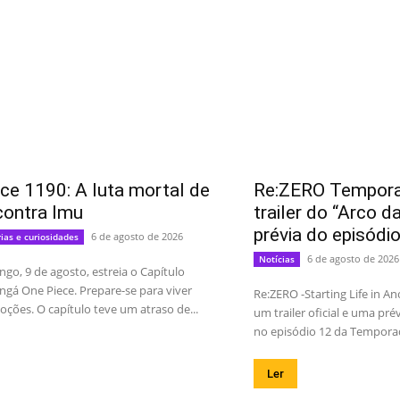
ce 1190: A luta mortal de
Re:ZERO Temporad
contra Imu
trailer do “Arco d
prévia do episódi
6 de agosto de 2026
rias e curiosidades
6 de agosto de 2026
Notícias
go, 9 de agosto, estreia o Capítulo
gá One Piece. Prepare-se para viver
Re:ZERO -Starting Life in A
ções. O capítulo teve um atraso de...
um trailer oficial e uma pré
no episódio 12 da Temporada
Ler