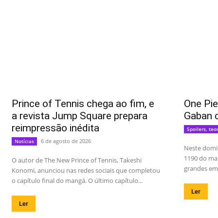
Prince of Tennis chega ao fim, e
One Pie
a revista Jump Square prepara
Gaban 
reimpressão inédita
Spoilers, teo
6 de agosto de 2026
Notícias
Neste domin
1190 do man
O autor de The New Prince of Tennis, Takeshi
grandes emo
Konomi, anunciou nas redes sociais que completou
o capítulo final do mangá. O último capítulo...
Ler
Ler