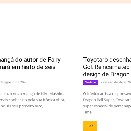
ngá do autor de Fairy
Toyotaro desenha
trará em hiato de seis
Got Reincarnated
design de Dragon 
 de agosto de 2026
7 de agosto de 2026
Notícias
maio, o novo mangá de Hiro Mashima,
O icônico artista responsá
mais conhecido pela sua icônica obra,
Dragon Ball Super, Toyotaro
concluiu seu primeiro arco,...
super especial de personag
Time I...
Ler