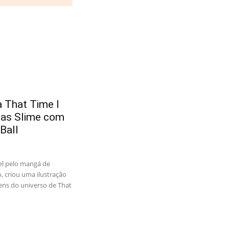
 That Time I
 as Slime com
Ball
vel pelo mangá de
, criou uma ilustração
ens do universo de That