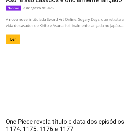
Asuna são casados é oficialmente lançado
8 de agosto de 2026
Notícias
A nova novel intitulada Sword Art Online: Sugary Days, que retrata a
vida de casados de Kirito e Asuna, foi finalmente lançada no Japão....
Ler
One Piece revela título e data dos episódios
1174, 1175, 1176 e 1177