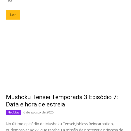
The...
Ler
Mushoku Tensei Temporada 3 Episódio 7:
Data e hora de estreia
6 de agosto de 2026
Notícias
No último episódio de Mushoku Tensei: Jobless Reincarnation,
pudemos ver Roxy, que recebeu a missão de proteger a princesa de