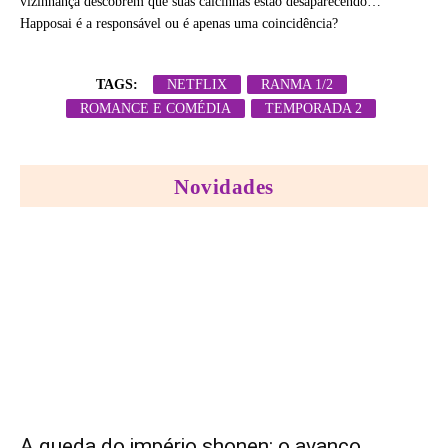
vizinhança descobrem que suas calcinhas estão desaparecendo…
Happosai é a responsável ou é apenas uma coincidência?
TAGS:
NETFLIX
RANMA 1/2
ROMANCE E COMÉDIA
TEMPORADA 2
Novidades
A queda do império shonen: o avanço