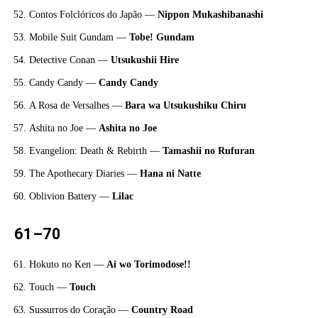
Contos Folclóricos do Japão —
Nippon Mukashibanashi
Mobile Suit Gundam —
Tobe! Gundam
Detective Conan —
Utsukushii Hire
Candy Candy —
Candy Candy
A Rosa de Versalhes —
Bara wa Utsukushiku Chiru
Ashita no Joe —
Ashita no Joe
Evangelion: Death & Rebirth —
Tamashii no Rufuran
The Apothecary Diaries —
Hana ni Natte
Oblivion Battery —
Lilac
61–70
Hokuto no Ken —
Ai wo Torimodose!!
Touch —
Touch
Sussurros do Coração —
Country Road