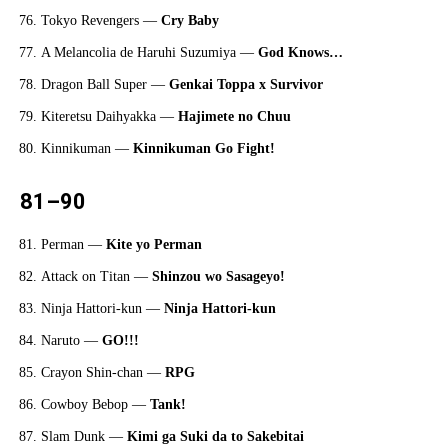
Tokyo Revengers —
Cry Baby
A Melancolia de Haruhi Suzumiya —
God Knows…
Dragon Ball Super —
Genkai Toppa x Survivor
Kiteretsu Daihyakka —
Hajimete no Chuu
Kinnikuman —
Kinnikuman Go Fight!
81–90
Perman —
Kite yo Perman
Attack on Titan —
Shinzou wo Sasageyo!
Ninja Hattori-kun —
Ninja Hattori-kun
Naruto —
GO!!!
Crayon Shin-chan —
RPG
Cowboy Bebop —
Tank!
Slam Dunk —
Kimi ga Suki da to Sakebitai