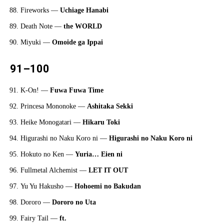
Fireworks —
Uchiage Hanabi
Death Note —
the WORLD
Miyuki —
Omoide ga Ippai
91–100
K-On! —
Fuwa Fuwa Time
Princesa Mononoke —
Ashitaka Sekki
Heike Monogatari —
Hikaru Toki
Higurashi no Naku Koro ni —
Higurashi no Naku Koro ni
Hokuto no Ken —
Yuria… Eien ni
Fullmetal Alchemist —
LET IT OUT
Yu Yu Hakusho —
Hohoemi no Bakudan
Dororo —
Dororo no Uta
Fairy Tail —
ft.