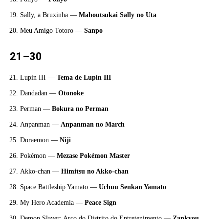
Sally, a Bruxinha —
Mahoutsukai Sally no Uta
Meu Amigo Totoro —
Sanpo
21–30
Lupin III —
Tema de Lupin III
Dandadan —
Otonoke
Perman —
Bokura no Perman
Anpanman —
Anpanman no March
Doraemon —
Niji
Pokémon —
Mezase Pokémon Master
Akko-chan —
Himitsu no Akko-chan
Space Battleship Yamato —
Uchuu Senkan Yamato
My Hero Academia —
Peace Sign
Demon Slayer: Arco do Distrito do Entretenimento —
Zankyou