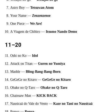
Astro Boy —
Tetsuwan Atom
Your Name —
Zenzenzense
One Piece —
We Are!
A Viagem de Chihiro —
Itsumo Nando Demo
11–20
Oshi no Ko —
Idol
Attack on Titan —
Guren no Yumiya
Mashle —
Bling-Bang-Bang-Born
GeGeGe no Kitaro —
GeGeGe no Kitaro
Obake no Q-Taro —
Obake no Q-Taro
Chainsaw Man —
KICK BACK
Nausicaä do Vale do Vento —
Kaze no Tani no Nausicaä
Ponyo —
Ponyo