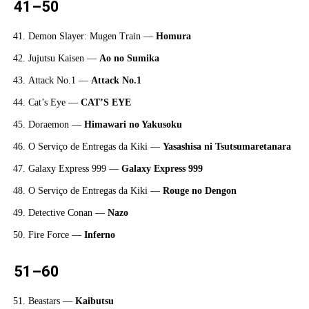
41–50
Demon Slayer: Mugen Train —
Homura
Jujutsu Kaisen —
Ao no Sumika
Attack No.1 —
Attack No.1
Cat’s Eye —
CAT’S EYE
Doraemon —
Himawari no Yakusoku
O Serviço de Entregas da Kiki —
Yasashisa ni Tsutsumaretanara
Galaxy Express 999 —
Galaxy Express 999
O Serviço de Entregas da Kiki —
Rouge no Dengon
Detective Conan —
Nazo
Fire Force —
Inferno
51–60
Beastars —
Kaibutsu