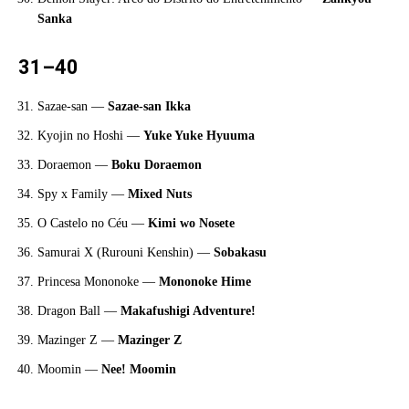
Sanka
31–40
Sazae-san —
Sazae-san Ikka
Kyojin no Hoshi —
Yuke Yuke Hyuuma
Doraemon —
Boku Doraemon
Spy x Family —
Mixed Nuts
O Castelo no Céu —
Kimi wo Nosete
Samurai X (Rurouni Kenshin) —
Sobakasu
Princesa Mononoke —
Mononoke Hime
Dragon Ball —
Makafushigi Adventure!
Mazinger Z —
Mazinger Z
Moomin —
Nee! Moomin