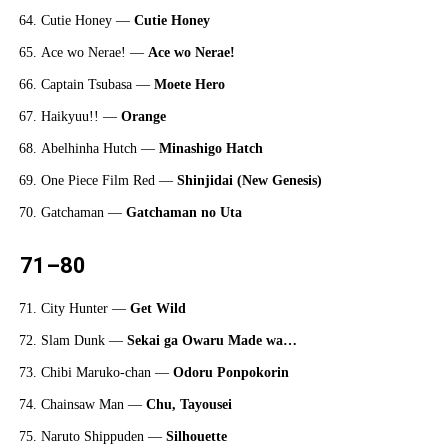
Cutie Honey —
Cutie Honey
Ace wo Nerae! —
Ace wo Nerae!
Captain Tsubasa —
Moete Hero
Haikyuu!! —
Orange
Abelhinha Hutch —
Minashigo Hatch
One Piece Film Red —
Shinjidai (New Genesis)
Gatchaman —
Gatchaman no Uta
71–80
City Hunter —
Get Wild
Slam Dunk —
Sekai ga Owaru Made wa…
Chibi Maruko-chan —
Odoru Ponpokorin
Chainsaw Man —
Chu, Tayousei
Naruto Shippuden —
Silhouette