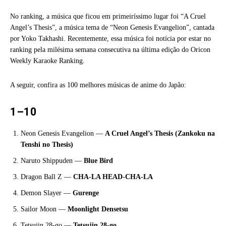
No ranking, a música que ficou em primeiríssimo lugar foi “A Cruel
Angel’s Thesis”, a música tema de “Neon Genesis Evangelion”, cantada
por Yoko Takhashi. Recentemente, essa música foi notícia por estar no
ranking pela milésima semana consecutiva na última edição do Oricon
Weekly Karaoke Ranking.
A seguir, confira as 100 melhores músicas de anime do Japão:
1–10
Neon Genesis Evangelion —
A Cruel Angel’s Thesis (Zankoku na
Tenshi no Thesis)
Naruto Shippuden —
Blue Bird
Dragon Ball Z —
CHA-LA HEAD-CHA-LA
Demon Slayer —
Gurenge
Sailor Moon —
Moonlight Densetsu
Tetsujin 28-go —
Tetsujin 28-go