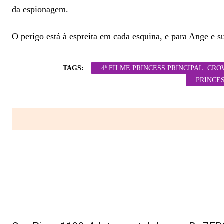
da espionagem.
O perigo está à espreita em cada esquina, e para Ange e s
TAGS:
4ª FILME PRINCESS PRINCIPAL: C
PRINCE