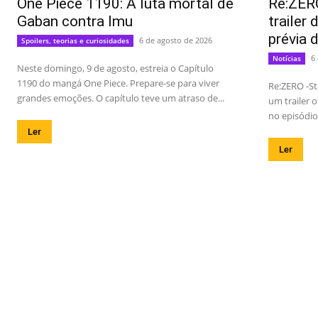
One Piece 1190: A luta mortal de
Re:ZER
Gaban contra Imu
trailer
prévia 
6 de agosto de 2026
Spoilers, teorias e curiosidades
6
Notícias
Neste domingo, 9 de agosto, estreia o Capítulo
1190 do mangá One Piece. Prepare-se para viver
Re:ZERO -St
grandes emoções. O capítulo teve um atraso de...
um trailer o
no episódio
Ler
Ler