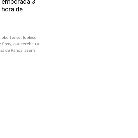
Temporada 3
e hora de
oku Tensei: Jobless
r Roxy, que recebeu a
esa de Ranoa, assim