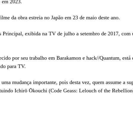
o em 2023.
filme da obra estreia no Japão em 23 de maio deste ano.
ss Principal, exibida na TV de julho a setembro de 2017, com 
cido por seu trabalho em Barakamon e hack//Quantum, está d
ido para TV.
rá uma mudança importante, pois desta vez, quem assume a sup
uindo Ichirō Ōkouchi (Code Geass: Lelouch of the Rebellion)