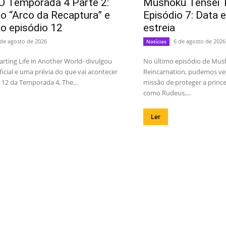
O Temporada 4 Parte 2:
Mushoku Tensei 
 do “Arco da Recaptura” e
Episódio 7: Data 
do episódio 12
estreia
 de agosto de 2026
6 de agosto de 2026
Notícias
arting Life in Another World- divulgou
No último episódio de Mush
ficial e uma prévia do que vai acontecer
Reincarnation, pudemos ve
 12 da Temporada 4, The...
missão de proteger a princ
como Rudeus,...
Ler