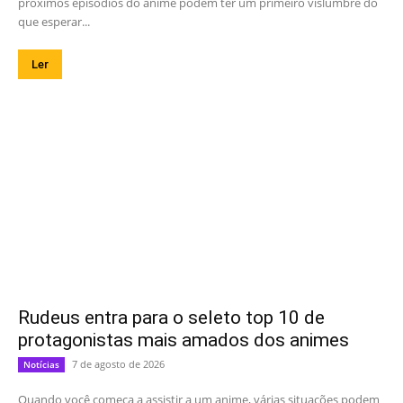
próximos episódios do anime podem ter um primeiro vislumbre do
que esperar...
Ler
Rudeus entra para o seleto top 10 de
protagonistas mais amados dos animes
7 de agosto de 2026
Notícias
Quando você começa a assistir a um anime, várias situações podem