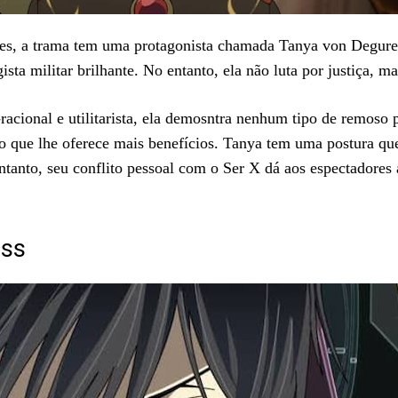
res, a trama tem uma protagonista chamada Tanya von Degure
ta militar brilhante. No entanto, ela não luta por justiça, ma
acional e utilitarista, ela demosntra nenhum tipo de remoso p
ado que lhe oferece mais benefícios. Tanya tem uma postura qu
 entanto, seu conflito pessoal com o Ser X dá aos espectadore
ass