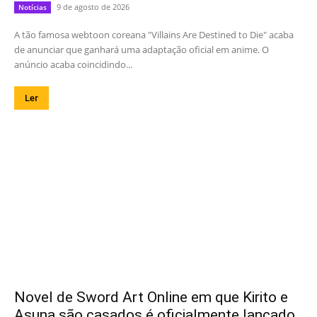
9 de agosto de 2026
Notícias
A tão famosa webtoon coreana "Villains Are Destined to Die" acaba
de anunciar que ganhará uma adaptação oficial em anime. O
anúncio acaba coincidindo...
Ler
Novel de Sword Art Online em que Kirito e
Asuna são casados é oficialmente lançado