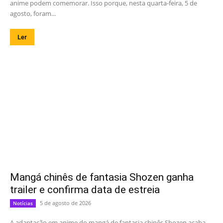
anime podem comemorar. Isso porque, nesta quarta-feira, 5 de
agosto, foram...
Ler
Mangá chinês de fantasia Shozen ganha
trailer e confirma data de estreia
5 de agosto de 2026
Notícias
A adaptação em anime do mangá de fantasia chinês Shozen acaba