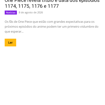
One Piece revela título e data dos episódios
1174, 1175, 1176 e 1177
8 de agosto de 2026
Notícias
Os fãs de One Piece que estão com grandes expectativas para os
próximos episódios do anime podem ter um primeiro vislumbre do
que esperar...
Ler