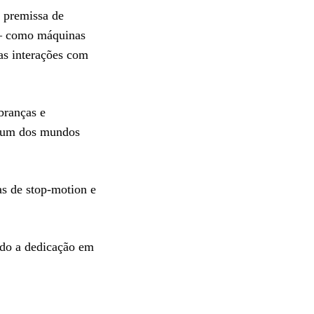
 premissa de
 — como máquinas
as interações com
branças e
a um dos mundos
as de stop-motion e
ndo a dedicação em