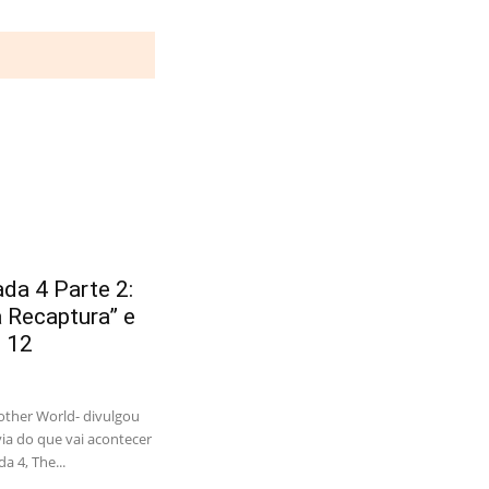
a 4 Parte 2:
a Recaptura” e
o 12
nother World- divulgou
via do que vai acontecer
 4, The...