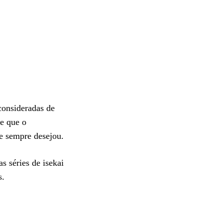
consideradas de
be que o
ue sempre desejou.
s séries de isekai
s.