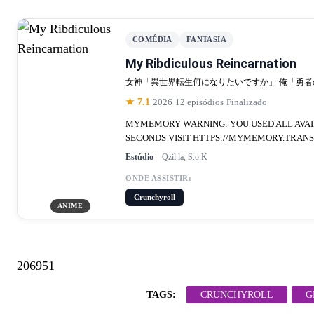
COMÉDIA
FANTASIA
My Ribdiculous Reincarnation
女神「異世界転生何になりたいですか」 俺「勇者
★ 7.1
·
2026
·
12 episódios
·
Finalizado
MYMEMORY WARNING: YOU USED ALL AVAILA
SECONDS VISIT HTTPS://MYMEMORY.TRAN
Estúdio
Qzil.la, S.o.K
ONDE ASSISTIR:
Crunchyroll
ANIME
206951
TAGS:
CRUNCHYROLL
G