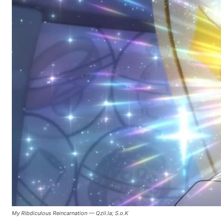
My Ribdiculous Reincarnation — Qzil.la; S.o.K