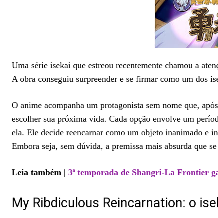
Uma série isekai que estreou recentemente chamou a aten
A obra conseguiu surpreender e se firmar como um dos ise
O anime acompanha um protagonista sem nome que, após m
escolher sua próxima vida. Cada opção envolve um perío
ela. Ele decide reencarnar como um objeto inanimado e inút
Embora seja, sem dúvida, a premissa mais absurda que se p
Leia também |
3ª temporada de Shangri-La Frontier ga
My Ribdiculous Reincarnation: o ise