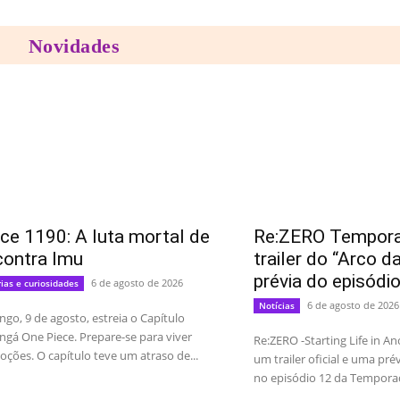
Novidades
ce 1190: A luta mortal de
Re:ZERO Temporad
contra Imu
trailer do “Arco d
prévia do episódi
6 de agosto de 2026
rias e curiosidades
6 de agosto de 2026
Notícias
go, 9 de agosto, estreia o Capítulo
gá One Piece. Prepare-se para viver
Re:ZERO -Starting Life in A
ções. O capítulo teve um atraso de...
um trailer oficial e uma pré
no episódio 12 da Temporada