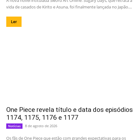
A nova novel intitulada Sword Art Online: Sugary Days, que retrata a
vida de casados de Kirito e Asuna, foi finalmente lançada no Japão....
Ler
One Piece revela título e data dos episódios
1174, 1175, 1176 e 1177
8 de agosto de 2026
Notícias
Os fãs de One Piece que estão com grandes expectativas para os