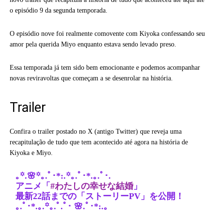
o episódio 9 da segunda temporada.
O episódio nove foi realmente comovente com Kiyoka confessando seu
amor pela querida Miyo enquanto estava sendo levado preso.
Essa temporada já tem sido bem emocionante e podemos acompanhar
novas reviravoltas que começam a se desenrolar na história.
Trailer
Confira o trailer postado no X (antigo Twitter) que reveja uma
recapitulação de tudo que tem acontecido até agora na história de
Kiyoka e Miyo.
｡꙳.🌸꙳｡.ﾟ･*:.꙳｡.ﾟ･*.｡.ﾟ･.
アニメ「
#わたしの幸せな結婚
」
最新22話までの「ストーリーPV」を公開！
｡.ﾟ･*.｡.꙳｡.ﾟ.ﾟ･ 🌸.ﾟ･*:.｡