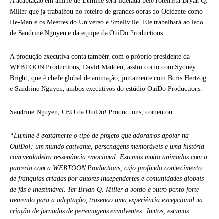
A adaptação em anime de Lumine será liderada pelo roteirista Bryan Q.
Miller que já trabalhou no roteiro de grandes obras do Ocidente como
He-Man e os Mestres do Universo e Smallville. Ele trabalhará ao lado
de Sandrine Nguyen e da equipe da OuiDo Productions.
A produção executiva conta também com o próprio presidente da
WEBTOON Productions, David Madden, assim como com Sydney
Bright, que é chefe global de animação, juntamente com Boris Hertzog
e Sandrine Nguyen, ambos executivos do estúdio OuiDo Productions.
Sandrine Nguyen, CEO da OuiDo! Productions, comentou:
“Lumine é exatamente o tipo de projeto que adoramos apoiar na
OuiDo!: um mundo cativante, personagens memoráveis ​​e uma história
com verdadeira ressonância emocional. Estamos muito animados com a
parceria com a WEBTOON Productions, cujo profundo conhecimento
de franquias criadas por autores independentes e comunidades globais
de fãs é inestimável. Ter Bryan Q. Miller a bordo é outro ponto forte
tremendo para a adaptação, trazendo uma experiência excepcional na
criação de jornadas de personagens envolventes. Juntos, estamos