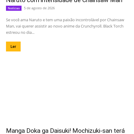
Naruto com intensidade de Chainsaw Man
5 de agosto de 2026
Notícias
Se você ama Naruto e tem uma paixão incontrolável por Chainsaw
Man, vai querer assistir ao novo anime da Crunchyroll. Black Torch
estreou no dia...
Ler
Manga Doka ga Daisuki! Mochizuki-san terá