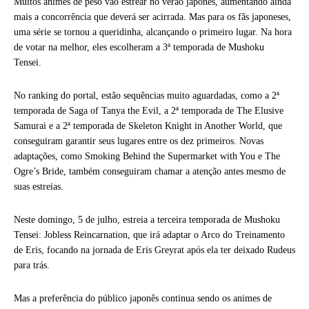
Muitos animes de peso vão estrear no verão japonês, aumentando ainda
mais a concorrência que deverá ser acirrada. Mas para os fãs japoneses,
uma série se tornou a queridinha, alcançando o primeiro lugar. Na hora
de votar na melhor, eles escolheram a 3ª temporada de Mushoku
Tensei.
No ranking do portal, estão sequências muito aguardadas, como a 2ª
temporada de Saga of Tanya the Evil, a 2ª temporada de The Elusive
Samurai e a 2ª temporada de Skeleton Knight in Another World, que
conseguiram garantir seus lugares entre os dez primeiros. Novas
adaptações, como Smoking Behind the Supermarket with You e The
Ogre’s Bride, também conseguiram chamar a atenção antes mesmo de
suas estreias.
Neste domingo, 5 de julho, estreia a terceira temporada de Mushoku
Tensei: Jobless Reincarnation, que irá adaptar o Arco do Treinamento
de Eris, focando na jornada de Eris Greyrat após ela ter deixado Rudeus
para trás.
Mas a preferência do público japonês continua sendo os animes de