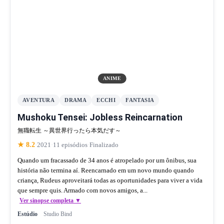
ANIME
AVENTURA
DRAMA
ECCHI
FANTASIA
Mushoku Tensei: Jobless Reincarnation
無職転生 ～異世界行ったら本気だす～
★ 8.2
·
2021
·
11 episódios
·
Finalizado
Quando um fracassado de 34 anos é atropelado por um ônibus, sua
história não termina aí. Reencarnado em um novo mundo quando
criança, Rudeus aproveitará todas as oportunidades para viver a vida
que sempre quis. Armado com novos amigos, a...
Ver sinopse completa ▼
Estúdio
Studio Bind