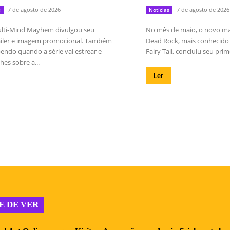
7 de agosto de 2026
7 de agosto de 2026
s
Notícias
lti-Mind Mayhem divulgou seu
No mês de maio, o novo m
railer e imagem promocional. Também
Dead Rock, mais conhecido 
endo quando a série vai estrear e
Fairy Tail, concluiu seu prime
hes sobre a...
Ler
E DE VER