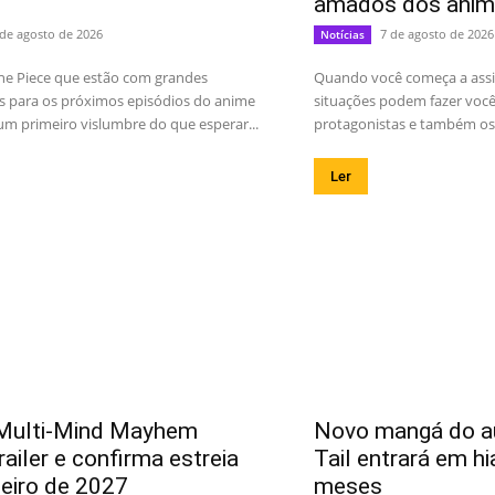
amados dos anim
 de agosto de 2026
7 de agosto de 2026
Notícias
ne Piece que estão com grandes
Quando você começa a assis
s para os próximos episódios do anime
situações podem fazer você 
m primeiro vislumbre do que esperar...
protagonistas e também os 
Ler
Multi-Mind Mayhem
Novo mangá do au
railer e confirma estreia
Tail entrará em hi
neiro de 2027
meses