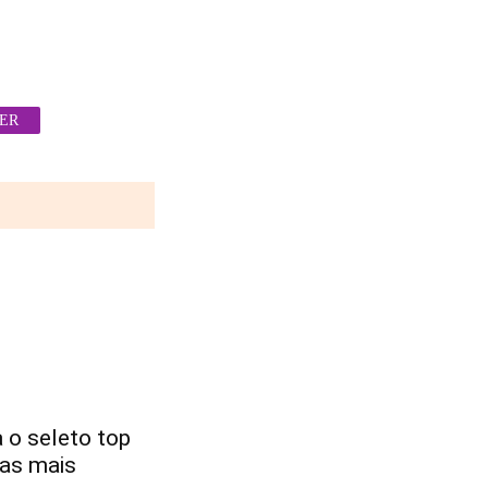
TER
 o seleto top
tas mais