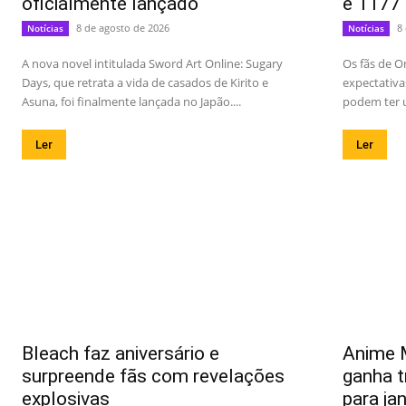
oficialmente lançado
e 1177
8 de agosto de 2026
8
Notícias
Notícias
A nova novel intitulada Sword Art Online: Sugary
Os fãs de O
Days, que retrata a vida de casados de Kirito e
expectativa
Asuna, foi finalmente lançada no Japão....
podem ter u
Ler
Ler
Bleach faz aniversário e
Anime 
surpreende fãs com revelações
ganha t
explosivas
para ja