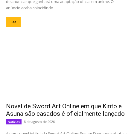
de anunciar que ganhará uma adaptação oficial em anime. O
anúncio acaba coincidindo...
Ler
Novel de Sword Art Online em que Kirito e
Asuna são casados é oficialmente lançado
8 de agosto de 2026
Notícias
A nova novel intitulada Sword Art Online: Sugary Days, que retrata a