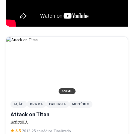
ANIME
AÇÃO
DRAMA
FANTASIA
MISTÉRIO
Attack on Titan
進撃の巨人
★ 8.5
·
2013
·
25 episódios
·
Finalizado