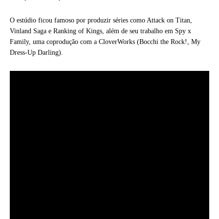
O estúdio ficou famoso por produzir séries como Attack on Titan,
Vinland Saga e Ranking of Kings, além de seu trabalho em Spy x
Family, uma coprodução com a CloverWorks (Bocchi the Rock!, My
Dress-Up Darling).