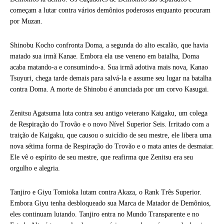
começam a lutar contra vários demônios poderosos enquanto procuram
por Muzan.
Shinobu Kocho confronta Doma, a segunda do alto escalão, que havia
matado sua irmã Kanae. Embora ela use veneno em batalha, Doma
acaba matando-a e consumindo-a. Sua irmã adotiva mais nova, Kanao
Tsuyuri, chega tarde demais para salvá-la e assume seu lugar na batalha
contra Doma. A morte de Shinobu é anunciada por um corvo Kasugai.
Zenitsu Agatsuma luta contra seu antigo veterano Kaigaku, um colega
de Respiração do Trovão e o novo Nível Superior Seis. Irritado com a
traição de Kaigaku, que causou o suicídio de seu mestre, ele libera uma
nova sétima forma de Respiração do Trovão e o mata antes de desmaiar.
Ele vê o espírito de seu mestre, que reafirma que Zenitsu era seu
orgulho e alegria.
Tanjiro e Giyu Tomioka lutam contra Akaza, o Rank Três Superior.
Embora Giyu tenha desbloqueado sua Marca de Matador de Demônios,
eles continuam lutando. Tanjiro entra no Mundo Transparente e no