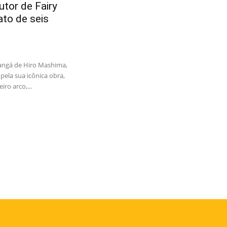
tor de Fairy
ato de seis
angá de Hiro Mashima,
pela sua icônica obra,
iro arco,...