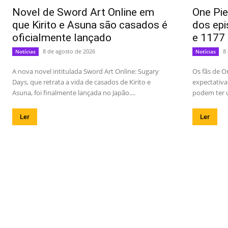
Novel de Sword Art Online em
One Pie
que Kirito e Asuna são casados é
dos epi
oficialmente lançado
e 1177
8 de agosto de 2026
8
Notícias
Notícias
A nova novel intitulada Sword Art Online: Sugary
Os fãs de O
Days, que retrata a vida de casados de Kirito e
expectativa
Asuna, foi finalmente lançada no Japão....
podem ter u
Ler
Ler