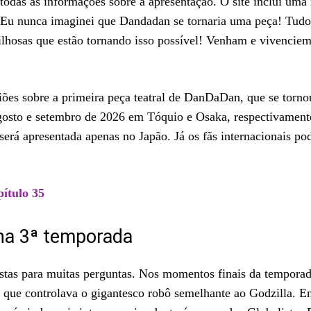
ar todas as informações sobre a apresentação. O site inclui u
o! Eu nunca imaginei que Dandadan se tornaria uma peça! Tudo 
ilhosas que estão tornando isso possível! Venham e vivencie
es sobre a primeira peça teatral de DanDaDan, que se torn
gosto e setembro de 2026 em Tóquio e Osaka, respectivament
erá apresentada apenas no Japão. Já os fãs internacionais po
pítulo 35
na 3ª temporada
tas para muitas perguntas. Nos momentos finais da temporad
 que controlava o gigantesco robô semelhante ao Godzilla. 