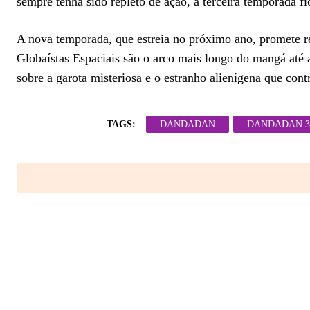
sempre tenha sido repleto de ação, a terceira temporada fi
A nova temporada, que estreia no próximo ano, promete re
Globaístas Espaciais são o arco mais longo do mangá até a
sobre a garota misteriosa e o estranho alienígena que cont
TAGS:
DANDADAN
DANDADAN 3