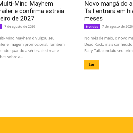
Multi-Mind Mayhem
Novo mangá do au
railer e confirma estreia
Tail entrará em hi
neiro de 2027
meses
7 de agosto de 2026
7 de agosto de 2026
s
Notícias
lti-Mind Mayhem divulgou seu
No mês de maio, o novo m
railer e imagem promocional. Também
Dead Rock, mais conhecido 
endo quando a série vai estrear e
Fairy Tail, concluiu seu prime
hes sobre a...
Ler