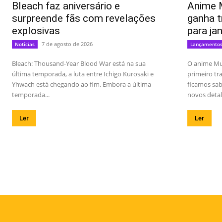
Bleach faz aniversário e
Anime 
surpreende fãs com revelações
ganha t
explosivas
para ja
7 de agosto de 2026
Notícias
Lançamento
Bleach: Thousand-Year Blood War está na sua
O anime Mu
última temporada, a luta entre Ichigo Kurosaki e
primeiro t
Yhwach está chegando ao fim. Embora a última
ficamos sab
temporada...
novos detal
Ler
Ler