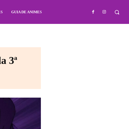
ES
GUIA DE ANIMES
a 3ª