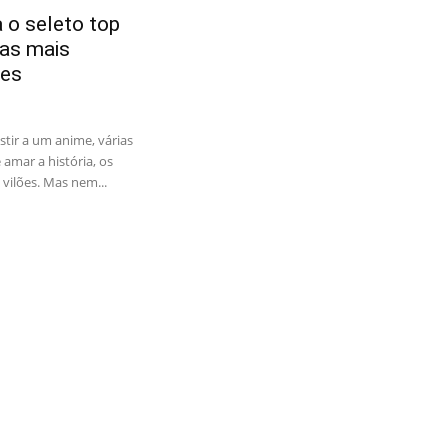
 o seleto top
tas mais
es
tir a um anime, várias
amar a história, os
vilões. Mas nem...