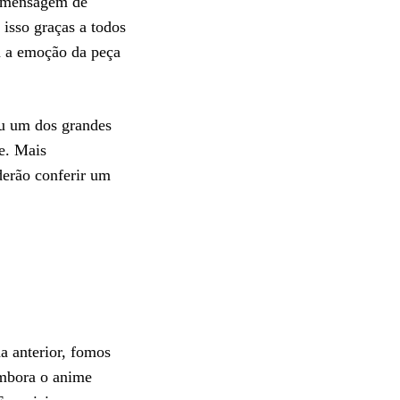
ma mensagem de
isso graças a todos
m a emoção da peça
ou um dos grandes
e. Mais
derão conferir um
a anterior, fomos
Embora o anime