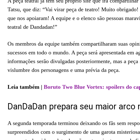
A peça teatral já tem seu próprio site que irá compartilh
Tatsu, que diz: “Vai virar peça de teatro! Muito obrigad
que nos apoiaram! A equipe e o elenco são pessoas marav
teatral de Dandadan!”
Os membros da equipe também compartilharam suas opiniõ
sucessos em todo o mundo. A peça será apresentada em a
informações serão divulgadas posteriormente, mas a peça s
vislumbre dos personagens e uma prévia da peça.
Leia também |
Boruto Two Blue Vortex: spoilers do ca
DanDaDan prepara seu maior arco 
A segunda temporada terminou deixando os fãs sem respos
surpreendidos com o surgimento de uma garota misteriosa