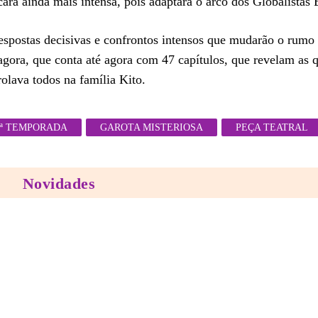
cará ainda mais intensa, pois adaptará o arco dos Globalistas 
spostas decisivas e confrontos intensos que mudarão o rumo 
gora, que conta até agora com 47 capítulos, que revelam as q
rolava todos na família Kito.
ª TEMPORADA
GAROTA MISTERIOSA
PEÇA TEATRAL
Novidades