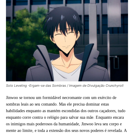
Solo Leveling -Ergam-se das Sombras / Imagem de Divulgação Crunchyroll
Jinwoo se tornou um formidável necromante com um exército de
sombras leais ao seu comando. Mas ele precisa dominar estas
habilidades enquanto as mantém escondidas dos outros caçadores, tudo
enquanto corre contra o relógio para salvar sua mãe. Enquanto encara
os inimigos mais poderosos da humanidade, Jinwoo leva seu corpo e
mente ao limite, e toda a extensão dos seus novos poderes é revelada. A