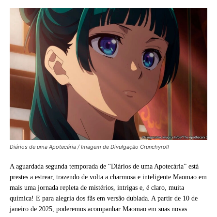
Diários de uma Apotecária / Imagem de Divulgação Crunchyroll
A aguardada segunda temporada de “Diários de uma Apotecária” está
prestes a estrear, trazendo de volta a charmosa e inteligente Maomao em
mais uma jornada repleta de mistérios, intrigas e, é claro, muita
química! E para alegria dos fãs em versão dublada. A partir de 10 de
janeiro de 2025, poderemos acompanhar Maomao em suas novas