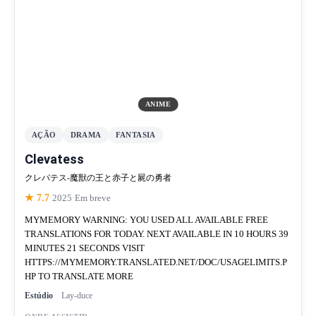
ANIME
AÇÃO
DRAMA
FANTASIA
Clevatess
クレバテス-魔獣の王と赤子と屍の勇者
★ 7.7
·
2025
·
Em breve
MYMEMORY WARNING: YOU USED ALL AVAILABLE FREE
TRANSLATIONS FOR TODAY. NEXT AVAILABLE IN 10 HOURS 39
MINUTES 21 SECONDS VISIT
HTTPS://MYMEMORY.TRANSLATED.NET/DOC/USAGELIMITS.P
HP TO TRANSLATE MORE
Estúdio
Lay-duce