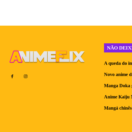
NÃO DEIX
A queda do im
Novo anime d
Manga Doka g
Anime Kaiju N
Mangá chinês 