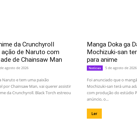
ime da Crunchyroll
Manga Doka ga Da
a ação de Naruto com
Mochizuki-san te
idade de Chainsaw Man
para anime
 de agosto de 2026
5 de agosto de 2026
Notícias
a Naruto e tem uma paixão
Foi anunciado que o mangá 
el por Chainsaw Man, vai querer assistir
Mochizuki-san terá uma ad
me da Crunchyroll. Black Torch estreou
com produção do estúdio Pa
anúncio, o...
Ler