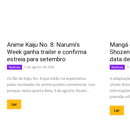
Anime Kaiju No. 8: Narumi’s
Mangá c
Week ganha trailer e confirma
Shozen 
estreia para setembro
data de
5 de agosto de 2026
5
Notícias
Notícias
Os fãs de Kaiju No. 8 que estão na expectativa
A adaptaçã
pelas novidades do anime podem comemorar. Isso
chinês Shoz
porque, nesta quarta-feira, 5 de agosto, foram...
informaçõe
previsão ofi
Ler
Ler