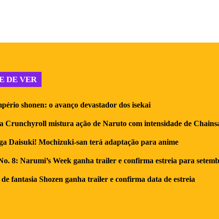
E DE VER
pério shonen: o avanço devastador dos isekai
a Crunchyroll mistura ação de Naruto com intensidade de Chain
a Daisuki! Mochizuki-san terá adaptação para anime
o. 8: Narumi’s Week ganha trailer e confirma estreia para setem
de fantasia Shozen ganha trailer e confirma data de estreia