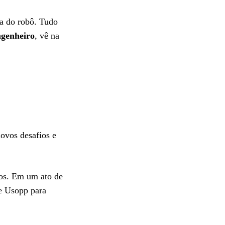
ça do robô. Tudo
ngenheiro
, vê na
ovos desafios e
nos. Em um ato de
 e Usopp para