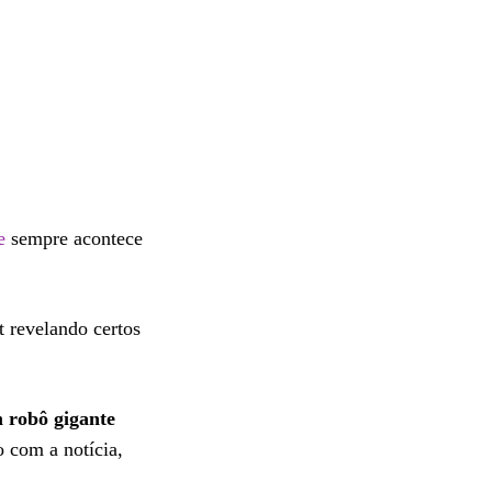
e
sempre acontece
t revelando certos
 robô gigante
o com a notícia,