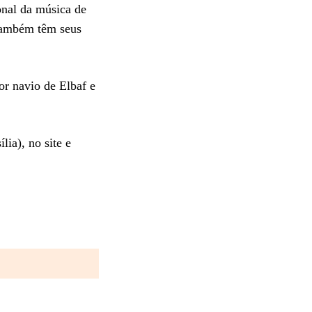
onal da música de
 também têm seus
r navio de Elbaf e
ia), no site e