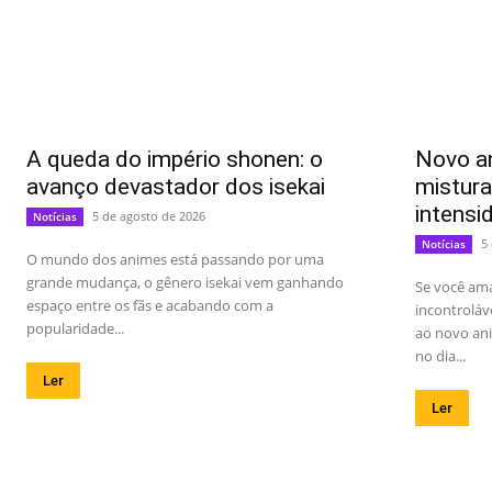
A queda do império shonen: o
Novo an
avanço devastador dos isekai
mistur
intens
5 de agosto de 2026
Notícias
5
Notícias
O mundo dos animes está passando por uma
grande mudança, o gênero isekai vem ganhando
Se você am
espaço entre os fãs e acabando com a
incontroláv
popularidade...
ao novo ani
no dia...
Ler
Ler