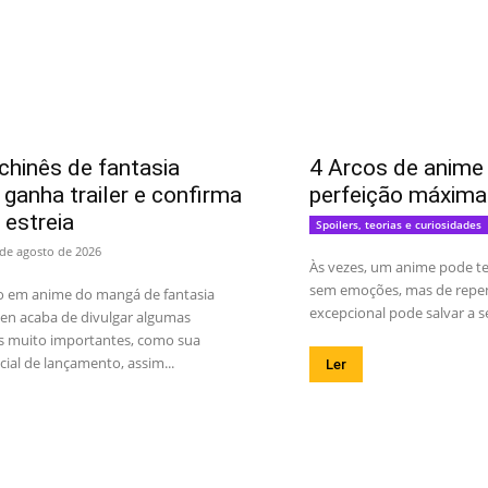
hinês de fantasia
4 Arcos de anime 
ganha trailer e confirma
perfeição máxima
 estreia
Spoilers, teorias e curiosidades
 de agosto de 2026
Às vezes, um anime pode ter
sem emoções, mas de repen
o em anime do mangá de fantasia
excepcional pode salvar a s
en acaba de divulgar algumas
s muito importantes, como sua
cial de lançamento, assim...
Ler