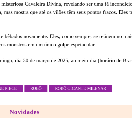
isteriosa Cavaleira Divina, revelando ser uma fã incondici
a, mas mostra que até os vilões têm seus pontos fracos. Eles
e bêbados novamente. Eles, como sempre, se reúnem no maio
ros monstros em um único golpe espetacular.
ingo, dia 30 de março de 2025, ao meio-dia (horário de Brasíl
NE PIECE
ROBÔ
ROBÔ GIGANTE MILENAR
Novidades