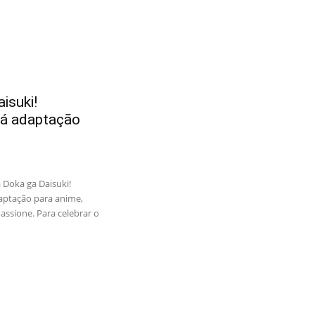
isuki!
rá adaptação
Doka ga Daisuki!
aptação para anime,
ssione. Para celebrar o