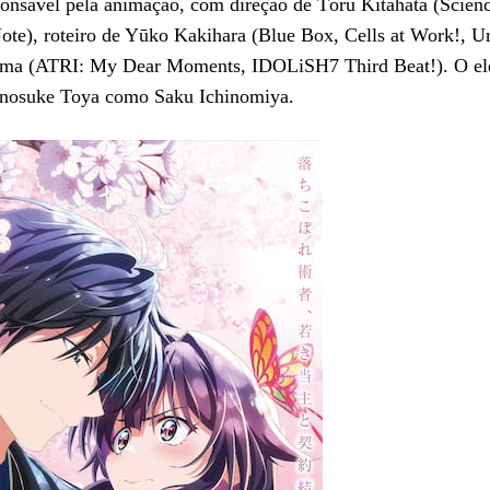
onsável pela animação, com direção de Tōru Kitahata (Scienc
ote), roteiro de Yūko Kakihara (Blue Box, Cells at Work!, Ur
yama (ATRI: My Dear Moments, IDOLiSH7 Third Beat!). O el
kunosuke Toya como Saku Ichinomiya.