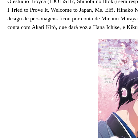
O estúdio Troyca (IDOLiSH7, Shinobi no Ittoki) será resp
I Tried to Prove It, Welcome to Japan, Ms. Elf!, Hinako N
design de personagens ficou por conta de Minami Mura
conta com Akari Kitō, que dará voz a Hana Ichise, e Ki