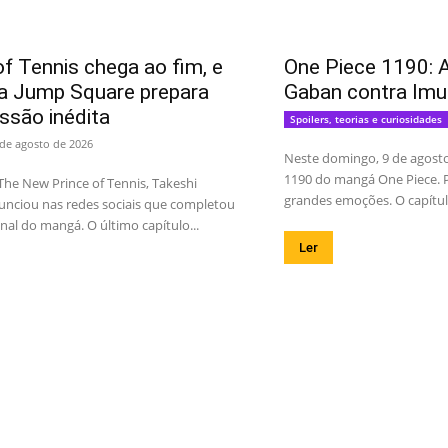
of Tennis chega ao fim, e
One Piece 1190: A
ta Jump Square prepara
Gaban contra Imu
ssão inédita
Spoilers, teorias e curiosidades
 de agosto de 2026
Neste domingo, 9 de agosto,
1190 do mangá One Piece. P
The New Prince of Tennis, Takeshi
grandes emoções. O capítul
nciou nas redes sociais que completou
inal do mangá. O último capítulo...
Ler