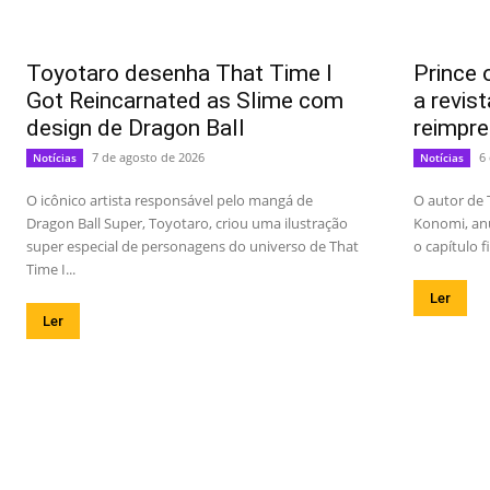
Toyotaro desenha That Time I
Prince 
Got Reincarnated as Slime com
a revis
design de Dragon Ball
reimpre
7 de agosto de 2026
6
Notícias
Notícias
O icônico artista responsável pelo mangá de
O autor de 
Dragon Ball Super, Toyotaro, criou uma ilustração
Konomi, anu
super especial de personagens do universo de That
o capítulo f
Time I...
Ler
Ler