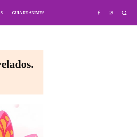
ES
GUIA DE ANIMES
velados.