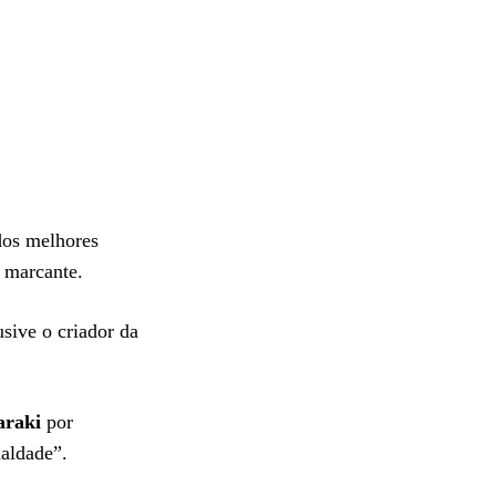
dos melhores
 marcante.
usive o criador da
araki
por
aldade”.