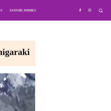
ES
GUIA DE ANIMES
higaraki