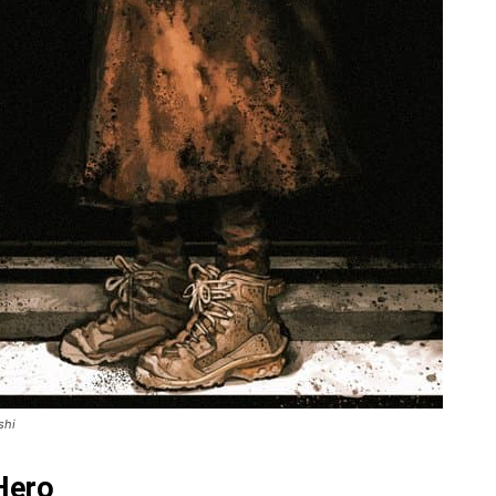
shi
Hero