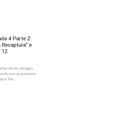
a 4 Parte 2:
a Recaptura” e
o 12
nother World- divulgou
via do que vai acontecer
 4, The...