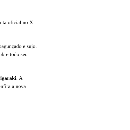
ta oficial no X
bagunçado e sujo.
obre todo seu
igaraki
. A
nfira a nova