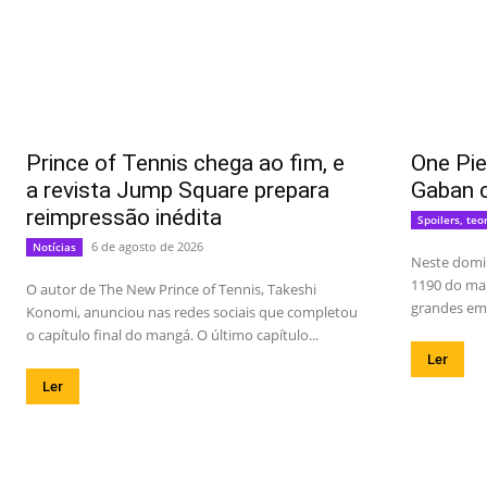
Prince of Tennis chega ao fim, e
One Pie
a revista Jump Square prepara
Gaban 
reimpressão inédita
Spoilers, teo
6 de agosto de 2026
Notícias
Neste domin
1190 do man
O autor de The New Prince of Tennis, Takeshi
grandes emo
Konomi, anunciou nas redes sociais que completou
o capítulo final do mangá. O último capítulo...
Ler
Ler