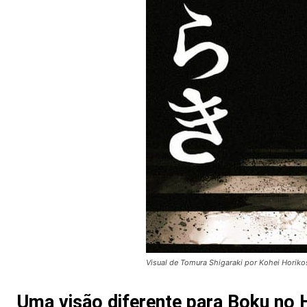
Visual de Tomura Shigaraki por Kohei Horiko
Uma visão diferente para Boku no 