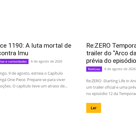
ce 1190: A luta mortal de
Re:ZERO Temporad
contra Imu
trailer do “Arco d
prévia do episódi
6 de agosto de 2026
rias e curiosidades
6 de agosto de 2026
Notícias
go, 9 de agosto, estreia o Capítulo
gá One Piece. Prepare-se para viver
Re:ZERO -Starting Life in A
ções. O capítulo teve um atraso de...
um trailer oficial e uma pré
no episódio 12 da Temporada
Ler