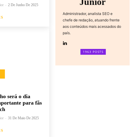
Junior
ior
-
2 De Junho De 2025
Administrador, analista SEO e
IS
chefe de redação, atuando frente
aos conteúdos mais acessados do
país.
1963 POSTS
lho será o dia
portante para fãs
ch
ior
-
31 De Maio De 2025
IS