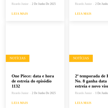
Ricardo Junior
-
2 De Junho De 2025
Ricardo Junior
-
2 De Junh
LEIA MAIS
LEIA MAIS
NOTÍCIAS
NOTÍCIAS
One Piece: data e hora
2ª temporada de 
de estreia do episódio
No. 8 ganha data
1132
estreia e novo vis
Ricardo Junior
-
2 De Junho De 2025
Ricardo Junior
-
1 De Junh
LEIA MAIS
LEIA MAIS