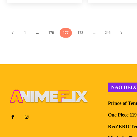
1
...
176
177
178
...
246
NÃO DEIX
Prince of Ten
One Piece 119
Re:ZERO Tempo