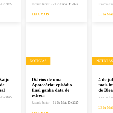
o De 2025
Ricardo Junior
-
2 De Junho De 2025
Ricardo Jun
LEIA MAIS
LEIA MA
NOTÍCIAS
NOTÍCIAS
Kaiju
Diários de uma
4 de ju
 de
Apotecária: episódio
mais im
ual
final ganha data de
de Blea
estreia
o De 2025
Ricardo Jun
Ricardo Junior
-
31 De Maio De 2025
LEIA MA