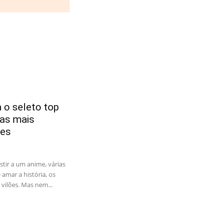
 o seleto top
tas mais
es
tir a um anime, várias
amar a história, os
vilões. Mas nem...