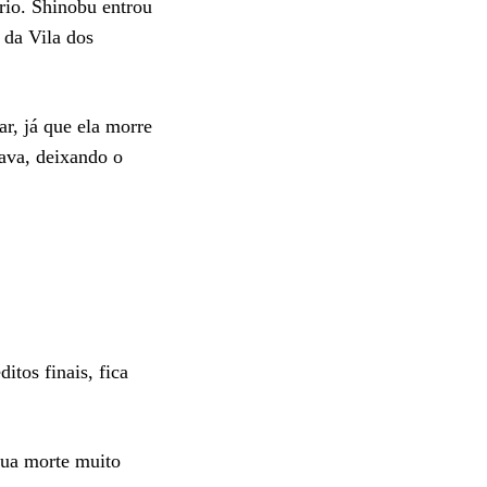
rio. Shinobu entrou
 da Vila dos
r, já que ela morre
ava, deixando o
tos finais, fica
sua morte muito