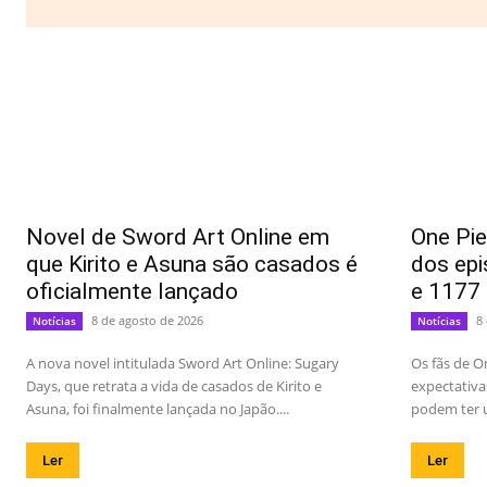
Novel de Sword Art Online em
One Pie
que Kirito e Asuna são casados é
dos epi
oficialmente lançado
e 1177
8 de agosto de 2026
8
Notícias
Notícias
A nova novel intitulada Sword Art Online: Sugary
Os fãs de O
Days, que retrata a vida de casados de Kirito e
expectativa
Asuna, foi finalmente lançada no Japão....
podem ter u
Ler
Ler