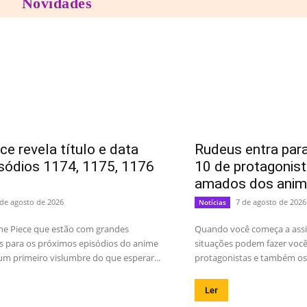
Novidades
ce revela título e data
Rudeus entra para
sódios 1174, 1175, 1176
10 de protagonis
amados dos anim
 de agosto de 2026
7 de agosto de 2026
Notícias
ne Piece que estão com grandes
Quando você começa a assis
s para os próximos episódios do anime
situações podem fazer você 
m primeiro vislumbre do que esperar...
protagonistas e também os 
Ler