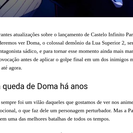
ntes atualizações sobre o lançamento de Castelo Infinito Par
remos ver Doma, o colossal demônio da Lua Superior 2, ser
antagonista sádico, e para tornar esse momento ainda mais ma
ovocação antes de aplicar o golpe final em um dos inimigos m
até agora.
 a queda de Doma há anos
mpre foi um vilão daqueles que gostamos de ver nos animes: 
mocional, o que faz dele um personagem perturbador. Mas a Pa
a em uma das melhores batalhas de todos os tempos.