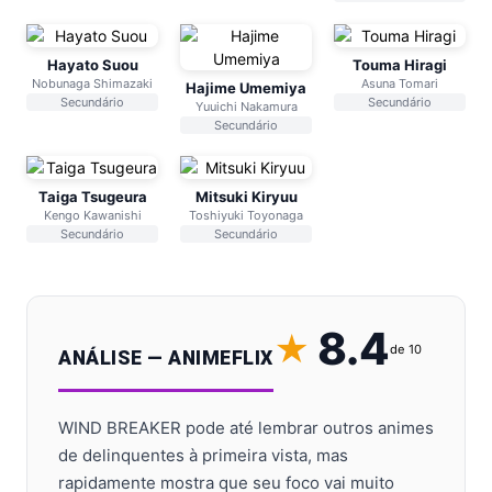
Hayato Suou
Touma Hiragi
Nobunaga Shimazaki
Asuna Tomari
Hajime Umemiya
Secundário
Secundário
Yuuichi Nakamura
Secundário
Taiga Tsugeura
Mitsuki Kiryuu
Kengo Kawanishi
Toshiyuki Toyonaga
Secundário
Secundário
8.4
de 10
ANÁLISE — ANIMEFLIX
WIND BREAKER pode até lembrar outros animes
de delinquentes à primeira vista, mas
rapidamente mostra que seu foco vai muito