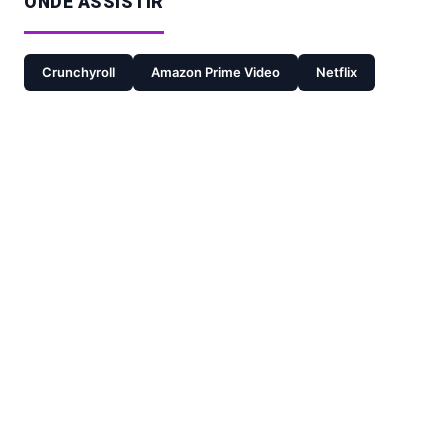
ONDE ASSISTIR
Crunchyroll
Amazon Prime Video
Netflix
CRONOLOGIA / RELACIONADOS
ADAPTAÇÃO
WIND BREAKER
MANGA
SEQUEL
WIND BREAKER Season 2
ANIME