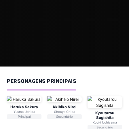
PERSONAGENS PRINCIPAIS
Haruka Sakura
Akihiko Nirei
Yuuma Uchida
Shouya Chiba
Kyoutarou
Principal
Secundário
Sugishita
Kouki Uchiyama
Secundário