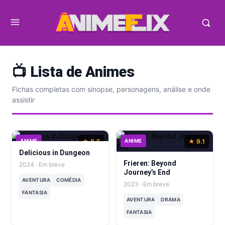
📺 Lista de Animes
Fichas completas com sinopse, personagens, análise e onde
assistir
ANIME
★ 8.5
ANIME
★ 9.1
Delicious in Dungeon
Frieren: Beyond
2024 · Em breve
Journey’s End
AVENTURA
COMÉDIA
2023 · Em breve
FANTASIA
AVENTURA
DRAMA
FANTASIA