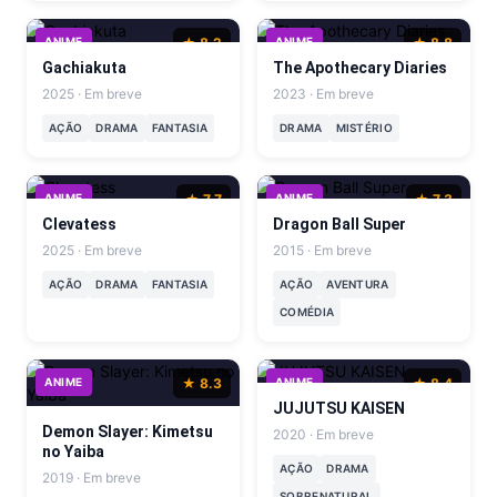
ANIME
★ 8.2
ANIME
★ 8.8
Gachiakuta
The Apothecary Diaries
2025 · Em breve
2023 · Em breve
AÇÃO
DRAMA
FANTASIA
DRAMA
MISTÉRIO
ANIME
★ 7.7
ANIME
★ 7.3
Clevatess
Dragon Ball Super
2025 · Em breve
2015 · Em breve
AÇÃO
DRAMA
FANTASIA
AÇÃO
AVENTURA
COMÉDIA
ANIME
★ 8.3
ANIME
★ 8.4
JUJUTSU KAISEN
Demon Slayer: Kimetsu
2020 · Em breve
no Yaiba
AÇÃO
DRAMA
2019 · Em breve
SOBRENATURAL