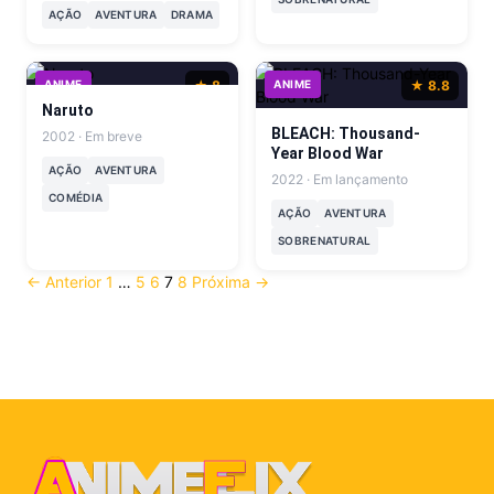
AÇÃO
AVENTURA
DRAMA
ANIME
★ 8
ANIME
★ 8.8
Naruto
BLEACH: Thousand-
2002 · Em breve
Year Blood War
AÇÃO
AVENTURA
2022 · Em lançamento
COMÉDIA
AÇÃO
AVENTURA
SOBRENATURAL
← Anterior
1
…
5
6
7
8
Próxima →
Paginação
de
posts