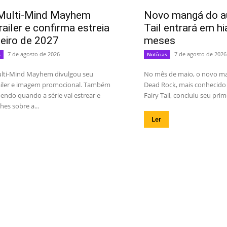
Multi-Mind Mayhem
Novo mangá do au
railer e confirma estreia
Tail entrará em hi
neiro de 2027
meses
7 de agosto de 2026
7 de agosto de 2026
s
Notícias
lti-Mind Mayhem divulgou seu
No mês de maio, o novo m
railer e imagem promocional. Também
Dead Rock, mais conhecido 
endo quando a série vai estrear e
Fairy Tail, concluiu seu prime
hes sobre a...
Ler