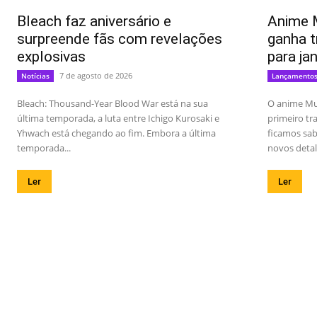
Bleach faz aniversário e
Anime 
surpreende fãs com revelações
ganha t
explosivas
para ja
7 de agosto de 2026
Notícias
Lançamento
Bleach: Thousand-Year Blood War está na sua
O anime Mu
última temporada, a luta entre Ichigo Kurosaki e
primeiro t
Yhwach está chegando ao fim. Embora a última
ficamos sab
temporada...
novos detal
Ler
Ler