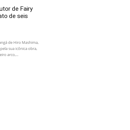
tor de Fairy
ato de seis
angá de Hiro Mashima,
pela sua icônica obra,
iro arco,...