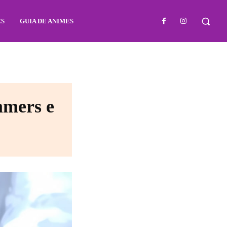
ES
GUIA DE ANIMES
mmers e