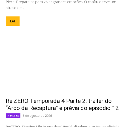
Piece. Prepare-se para viver grandes emoções. O capítulo teve um
atraso de...
Ler
Re:ZERO Temporada 4 Parte 2: trailer do
“Arco da Recaptura” e prévia do episódio 12
6 de agosto de 2026
Notícias
Re:ZERO -Starting Life in Another World- divulgou um trailer oficial e