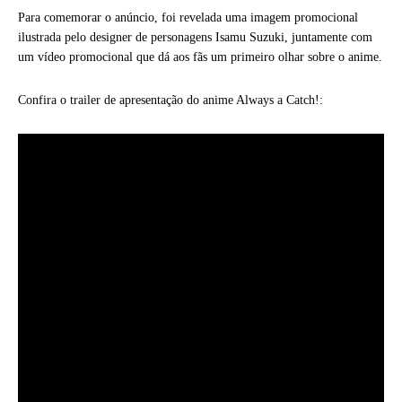
Para comemorar o anúncio, foi revelada uma imagem promocional
ilustrada pelo designer de personagens Isamu Suzuki, juntamente com
um vídeo promocional que dá aos fãs um primeiro olhar sobre o anime.
Confira o trailer de apresentação do anime Always a Catch!: