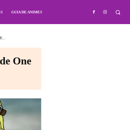
ES
GUIA DE ANIMES
...
 de One