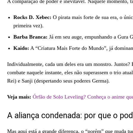
A comparação de poder é inevitável. Naquele momento, t
Rocks D. Xebec:
O pirata mais forte de sua era, o ún
primeira vez).
Barba Branca:
Já em seu auge, empunhando a Gura G
Kaido:
A “Criatura Mais Forte do Mundo”, já dominand
Individualmente, cada um deles era um monstro. Juntos? É
combate naquele instante, eles não superassem o trio atu
Rei) e Sanji (despertando seus poderes Germa).
Veja mais:
Órfão de Solo Leveling? Conheça o anime que 
A aliança condenada: por que o pode
Mas aqui está a grande diferença, o “porém” que muda tud