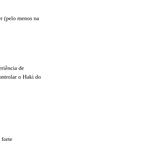
er (pelo menos na
.
eriência de
ontrolar o Haki do
 forte