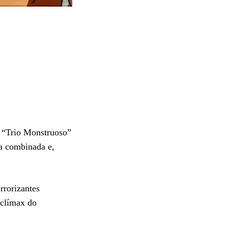
O “Trio Monstruoso”
a combinada e,
rrorizantes
 clímax do