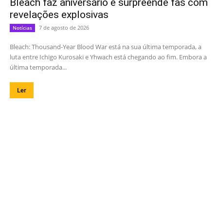
Bleach faz aniversário e surpreende fãs com
revelações explosivas
7 de agosto de 2026
Notícias
Bleach: Thousand-Year Blood War está na sua última temporada, a
luta entre Ichigo Kurosaki e Yhwach está chegando ao fim. Embora a
última temporada...
Ler