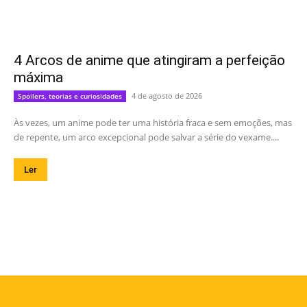
4 Arcos de anime que atingiram a perfeição
máxima
4 de agosto de 2026
Spoilers, teorias e curiosidades
Às vezes, um anime pode ter uma história fraca e sem emoções, mas
de repente, um arco excepcional pode salvar a série do vexame....
Ler