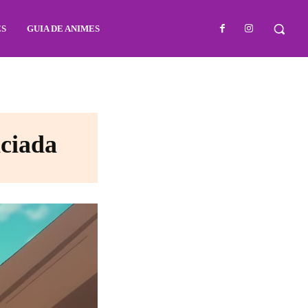
ES
GUIA DE ANIMES
nciada