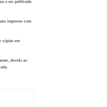
u a ser publicada
rmato impresso com
e cópias em
ente, devido ao
rada.