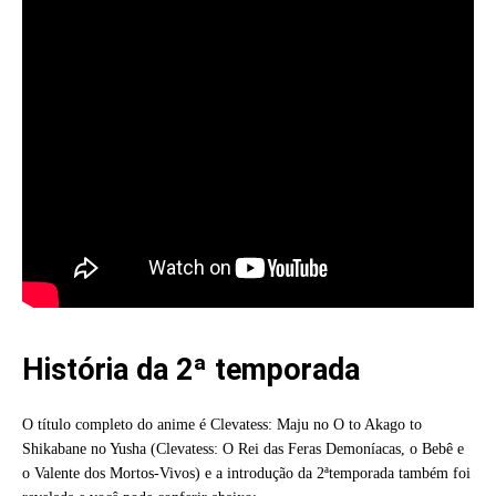
História da 2ª temporada
O título completo do anime é Clevatess: Maju no O to Akago to
Shikabane no Yusha (Clevatess: O Rei das Feras Demoníacas, o Bebê e
o Valente dos Mortos-Vivos) e a introdução da 2ªtemporada também foi