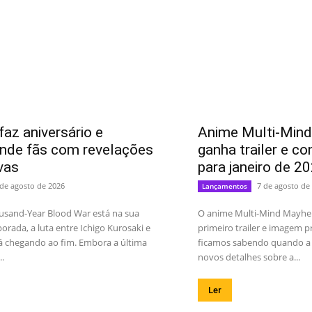
faz aniversário e
Anime Multi-Min
nde fãs com revelações
ganha trailer e co
vas
para janeiro de 2
 de agosto de 2026
7 de agosto de
Lançamentos
usand-Year Blood War está na sua
O anime Multi-Mind Mayhe
orada, a luta entre Ichigo Kurosaki e
primeiro trailer e imagem
á chegando ao fim. Embora a última
ficamos sabendo quando a s
.
novos detalhes sobre a...
Ler