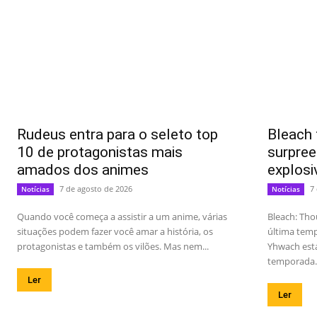
Rudeus entra para o seleto top
Bleach 
10 de protagonistas mais
surpree
amados dos animes
explosi
7 de agosto de 2026
7
Notícias
Notícias
Quando você começa a assistir a um anime, várias
Bleach: Tho
situações podem fazer você amar a história, os
última temp
protagonistas e também os vilões. Mas nem...
Yhwach est
temporada..
Ler
Ler