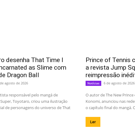
o desenha That Time I
Prince of Tennis 
ncarnated as Slime com
a revista Jump Sq
de Dragon Ball
reimpressão inédi
 de agosto de 2026
6 de agosto de 2026
Notícias
rtista responsável pelo mangá de
O autor de The New Prince o
 Super, Toyotaro, criou uma ilustração
Konomi, anunciou nas rede
ial de personagens do universo de That
o capítulo final do mangá. O
Ler