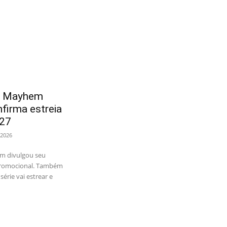
d Mayhem
nfirma estreia
027
 2026
m divulgou seu
 promocional. Também
érie vai estrear e