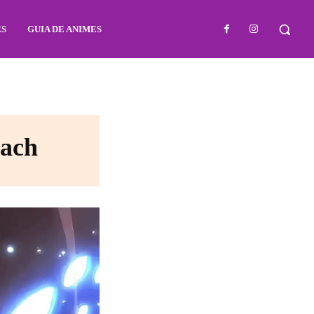
ES
GUIA DE ANIMES
each